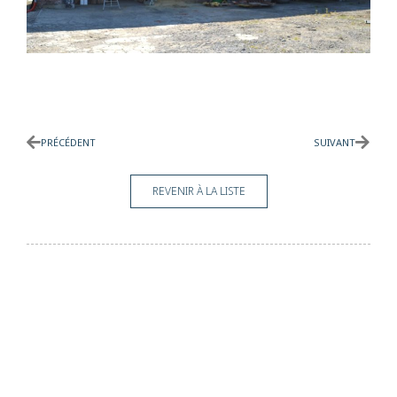
Précédent
Suiva
PRÉCÉDENT
SUIVANT
REVENIR À LA LISTE